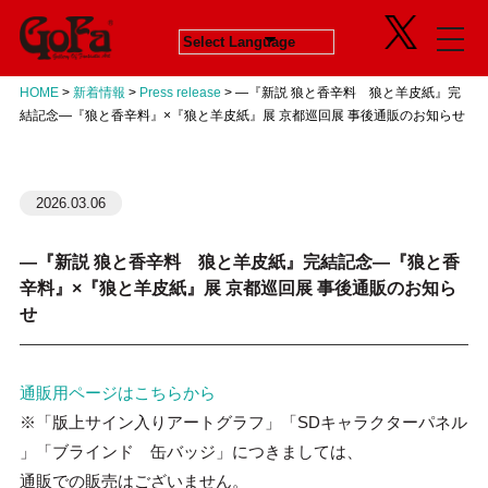
Information
Exhibition
HOME
>
新着情報
>
Press release
>
―『新説 狼と香辛料 狼と羊皮紙』完
News
in Progress
結記念―『狼と香辛料』×『狼と羊皮紙』展 京都巡回展 事後通販のお知らせ
ニュース
開催中のエキシビジョン
About
Next
会社概要
次回エキシビジョン
Concept
History
2026.03.06
GoFaとは
ヒストリー
Contact
Virtual Gallery
お問い合わせ
バーチャルギャラリー
―『新説 狼と香辛料 狼と羊皮紙』完結記念―『狼と香
Artists
辛料』×『狼と羊皮紙』展 京都巡回展 事後通販のお知ら
アーティスト
せ
Business
Product Progress Info.
商品進捗情報
通販用ページはこちらから
Product
※「版上サイン入りアートグラフ」「SDキャラクターパネル
商品企画
Recruit
」「ブラインド 缶バッジ」につきましては、
リクルート
通販での販売はございません。
Education