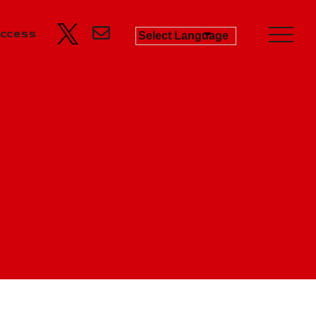
ccess
Business
Product Progress Info.
商品進捗情報
Product
商品企画
Recruit
リクルート
Education
教育機関