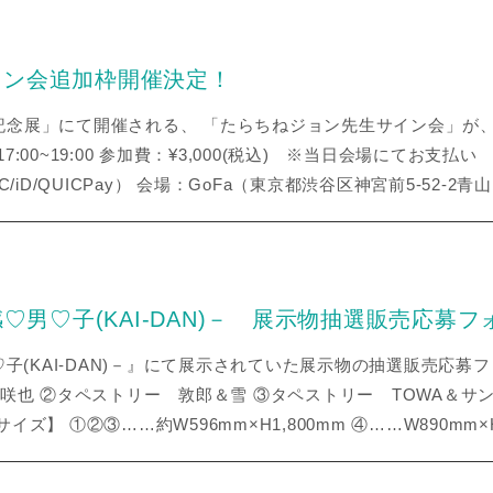
イン会追加枠開催決定！
記念展」にて開催される、 「たらちねジョン先生サイン会」が
：③17:00~19:00 参加費：¥3,000(税込) ※当日会場に
/iD/QUICPay） 会場：GoFa（東京都渋谷区神宮前5-52-2
感♡男♡子(KAI-DAN)－ 展示物抽選販売応募フ
♡子(KAI-DAN)－』にて展示されていた展示物の抽選販売応募
咲也 ②タペストリー 敦郎＆雪 ③タペストリー TOWA＆サ
】 ①②③……約W596mm×H1,800mm ④……W890mm×H