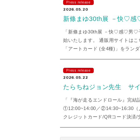
Press release
2026.05.20
新條まゆ30th展 －快♡感
「新條まゆ30th展 －快♡感♡男♡子
始いたします。 通販用サイトはこちらから
「アートカード (全4種)」をラン
Press release
2026.05.22
たらちねジョン先生 サ
「『海が走るエンドロール』完結記念
①12:00~14:00／②14:30
クレジットカード/QRコード決済/交通