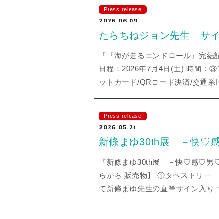
Press release
2026.06.09
たらちねジョン先生 サ
「『海が走るエンドロール』完結
日程：2026年7月4日(土) 時間
ットカード/QRコード決済/交通系IC
Press release
2026.05.21
新條まゆ30th展 －快♡
『新條まゆ30th展 －快♡感♡男
らから 販売物】 ①タペストリー 
て新條まゆ先生の直筆サイン入り サイズ