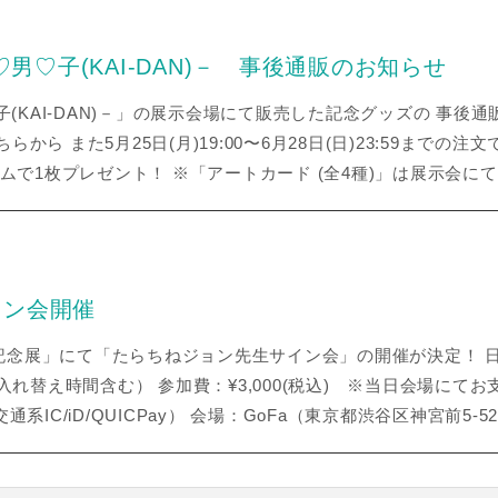
♡男♡子(KAI-DAN)－ 事後通販のお知らせ
(KAI-DAN)－」の展示会場にて販売した記念グッズの 事後通販を2
 また5月25日(月)19:00〜6月28日(日)23:59までの注文で
ダムで1枚プレゼント！ ※「アートカード (全4種)」は展示会に
イン会開催
展」にて「たらちねジョン先生サイン会」の開催が決定！ 日程：2
~16:30（入れ替え時間含む） 参加費：¥3,000(税込) ※当
系IC/iD/QUICPay） 会場：GoFa（東京都渋谷区神宮前5-5