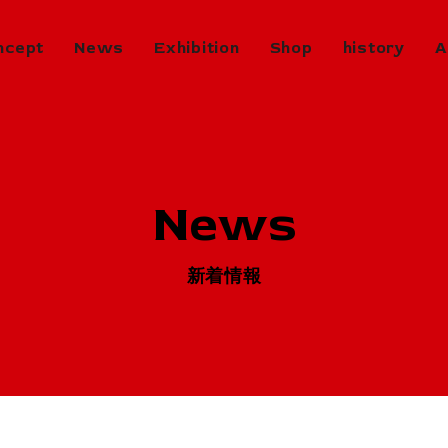
ncept
News
Exhibition
Shop
history
A
Exhibition
in Progress
開催中のエキシビジョン
News
Next
次回エキシビジョン
History
新着情報
ヒストリー
Virtual Gallery
バーチャルギャラリー
Artists
アーティスト