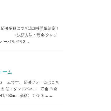
、応募多数につき追加枠開催決定！
てお支払い （決済方法：現金/クレジ
青山オーバルビル2…
ォーム
フォームです。 応募フォームはこち
ン太 ④スタンドパネル 咲也 ※全
1,200mm 価格】 ①②③……