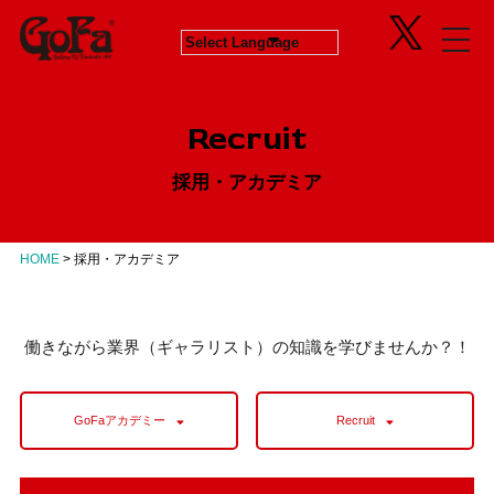
Information
Exhibition
News
in Progress
ニュース
開催中のエキシビジョン
Recruit
About
Next
会社概要
次回エキシビジョン
採用・アカデミア
Concept
History
GoFaとは
ヒストリー
Contact
Virtual Gallery
お問い合わせ
バーチャルギャラリー
HOME
>
採用・アカデミア
Artists
アーティスト
Business
働きながら業界（ギャラリスト）の知識を学びませんか？！
Product Progress Info.
商品進捗情報
Product
GoFaアカデミー
Recruit
商品企画
Recruit
リクルート
Education