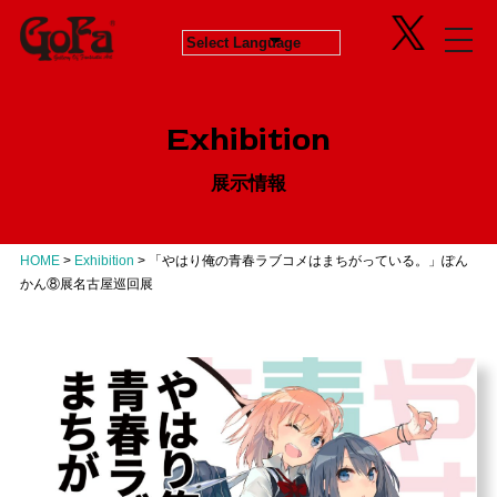
Information
Exhibition
News
in Progress
ニュース
開催中のエキシビジョン
Exhibition
About
Next
会社概要
次回エキシビジョン
展示情報
Concept
History
GoFaとは
ヒストリー
Contact
Virtual Gallery
お問い合わせ
バーチャルギャラリー
HOME
>
Exhibition
>
「やはり俺の青春ラブコメはまちがっている。」ぽん
Artists
かん⑧展名古屋巡回展
アーティスト
Business
Product Progress Info.
商品進捗情報
Product
商品企画
Recruit
リクルート
Education