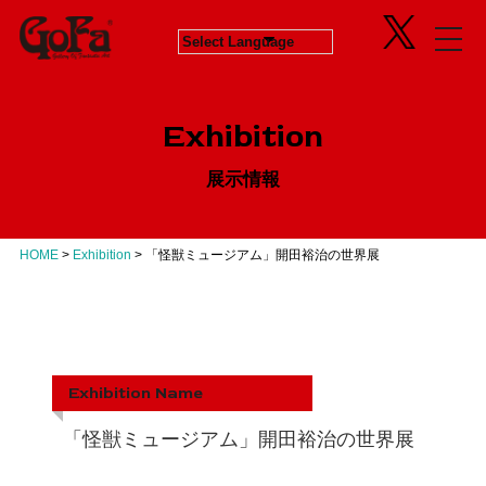
Information
Exhibition
News
in Progress
ニュース
開催中のエキシビジョン
Exhibition
About
Next
会社概要
次回エキシビジョン
展示情報
Concept
History
GoFaとは
ヒストリー
Contact
Virtual Gallery
お問い合わせ
バーチャルギャラリー
HOME
>
Exhibition
>
「怪獣ミュージアム」開田裕治の世界展
Artists
アーティスト
Business
Product Progress Info.
商品進捗情報
Exhibition Name
Product
商品企画
「怪獣ミュージアム」開田裕治の世界展
Recruit
リクルート
Education