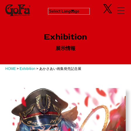
Information
Exhibition
News
in Progress
ニュース
開催中のエキシビジョン
Exhibition
About
Next
会社概要
次回エキシビジョン
展示情報
Concept
History
GoFaとは
ヒストリー
Contact
Virtual Gallery
お問い合わせ
バーチャルギャラリー
HOME
>
Exhibition
>
あかさあい画集発売記念展
Artists
アーティスト
Business
Product Progress Info.
商品進捗情報
Product
商品企画
Recruit
リクルート
Education