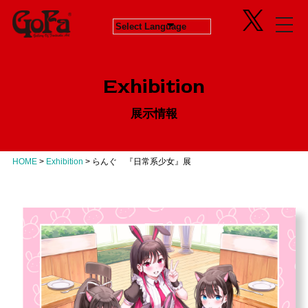
Information
Exhibition
News
in Progress
ニュース
開催中のエキシビジョン
Exhibition
About
Next
会社概要
次回エキシビジョン
展示情報
Concept
History
GoFaとは
ヒストリー
Contact
Virtual Gallery
お問い合わせ
バーチャルギャラリー
HOME
>
Exhibition
>
らんぐ 『日常系少女』展
Artists
アーティスト
Business
Product Progress Info.
商品進捗情報
Product
商品企画
Recruit
リクルート
Education