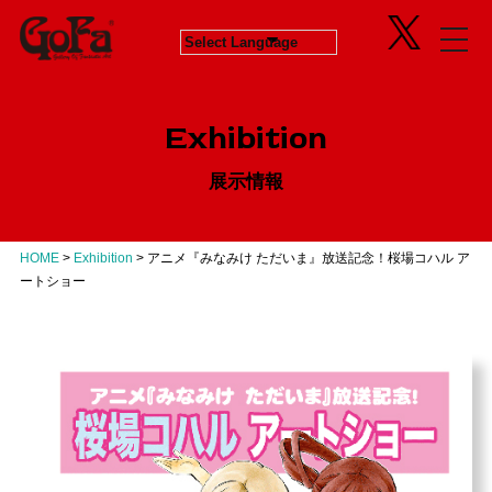
Information
Exhibition
News
in Progress
ニュース
開催中のエキシビジョン
Exhibition
About
Next
会社概要
次回エキシビジョン
展示情報
Concept
History
GoFaとは
ヒストリー
Contact
Virtual Gallery
お問い合わせ
バーチャルギャラリー
HOME
>
Exhibition
>
アニメ『みなみけ ただいま』放送記念！桜場コハル ア
Artists
ートショー
アーティスト
Business
Product Progress Info.
商品進捗情報
Product
商品企画
Recruit
リクルート
Education