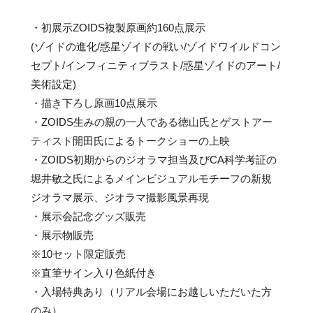
・初展示ZOIDS複製原画約160点展示
(ゾイドの進化/惑星ゾイドの戦い/ゾイドワイルドコン
セプト/インフィニティブラスト/惑星ゾイドのアート/
美術設定)
・描き下ろし原画10点展示
・ZOIDS生みの親の一人である徳山氏とゲストアー
ティスト開田氏によるトークショーの上映
・ZOIDS初期からのジオラマ担当及びCA科学考証の
堀井敏之氏によるメインビジュアルモチーフの新規
ジオラマ展示、ジオラマ撮影風景再現
・展示会記念グッズ販売
・展示物販売
※10セット限定販売
※直筆サイン入り色紙付き
・入場特典あり（リアル会場にお越しいただいた方
のみ）