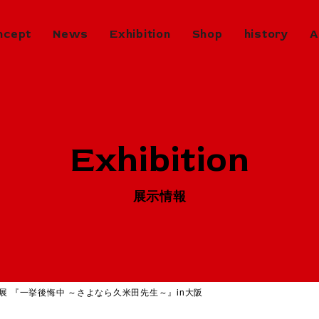
ncept
News
Exhibition
Shop
history
A
Exhibition
in Progress
開催中のエキシビジョン
Exhibition
Next
次回エキシビジョン
History
展示情報
ヒストリー
Virtual Gallery
バーチャルギャラリー
Artists
アーティスト
展 『一挙後悔中 ～さよなら久米田先生～』in大阪