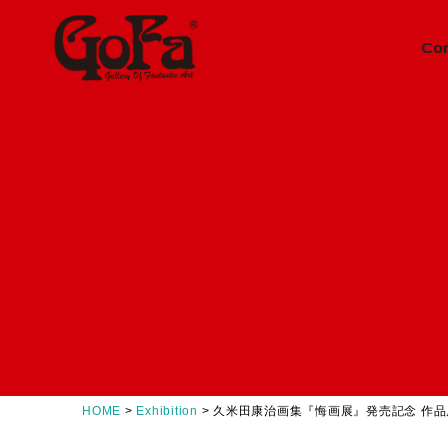
Co
Information
News
ニュース
About
会社概要
Concept
GoFaとは
Contact
お問い合わせ
HOME
>
Exhibition
>
久米田康治画集『悔画展』発売記念 作品