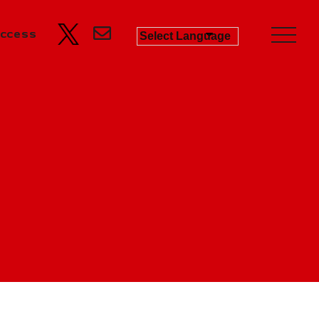
ccess
Business
Product Progress Info.
商品進捗情報
Product
商品企画
Recruit
リクルート
Education
教育機関