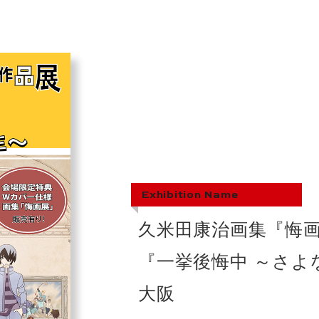
Exhibition Name
久米田康治画集『悔画
『一挙後悔中 ～さよ
大阪