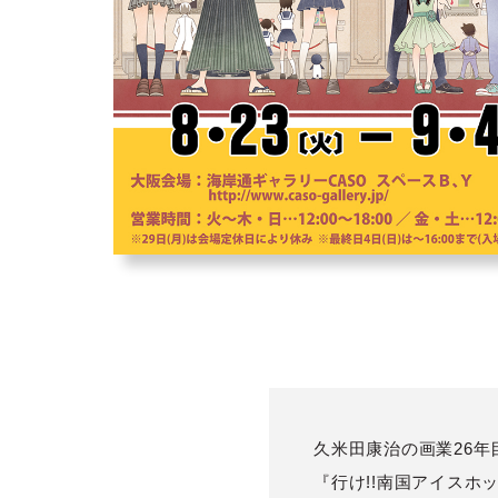
久米田康治の画業26
『行け!!南国アイス