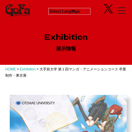
Information
Exhibition
News
in Progress
ニュース
開催中のエキシビジョン
Exhibition
About
Next
会社概要
次回エキシビジョン
展示情報
Concept
History
GoFaとは
ヒストリー
Contact
Virtual Gallery
お問い合わせ
バーチャルギャラリー
HOME
>
Exhibition
>
大手前大学 第１回マンガ・アニメーションコース 卒業
Artists
制作・東京展
アーティスト
Business
Product Progress Info.
商品進捗情報
Product
商品企画
Recruit
リクルート
Education