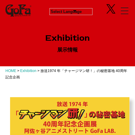
Information
Exhibition
News
in Progress
ニュース
開催中のエキシビジョン
Exhibition
About
Next
会社概要
次回エキシビジョン
展示情報
Concept
History
GoFaとは
ヒストリー
Contact
Virtual Gallery
お問い合わせ
バーチャルギャラリー
HOME
>
Exhibition
>
放送1974 年「チャージマン研！」の秘密基地 40周年
Artists
記念企画
アーティスト
Business
Product Progress Info.
商品進捗情報
Product
商品企画
Recruit
リクルート
Education