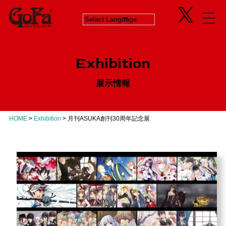
Information
Exhibition
News
in Progress
ニュース
開催中のエキシビジョン
Exhibition
About
Next
会社概要
次回エキシビジョン
展示情報
Concept
History
GoFaとは
ヒストリー
Contact
Virtual Gallery
お問い合わせ
バーチャルギャラリー
HOME
>
Exhibition
>
月刊ASUKA創刊30周年記念展
Artists
アーティスト
Business
Product Progress Info.
商品進捗情報
Product
商品企画
Recruit
リクルート
Education