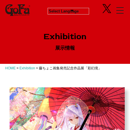
Information
Exhibition
News
in Progress
ニュース
開催中のエキシビジョン
Exhibition
About
Next
会社概要
次回エキシビジョン
展示情報
Concept
History
GoFaとは
ヒストリー
Contact
Virtual Gallery
お問い合わせ
バーチャルギャラリー
HOME
>
Exhibition
>
藤ちょこ画集発売記念作品展「彩幻境」
Artists
アーティスト
Business
Product Progress Info.
商品進捗情報
Product
商品企画
Recruit
リクルート
Education