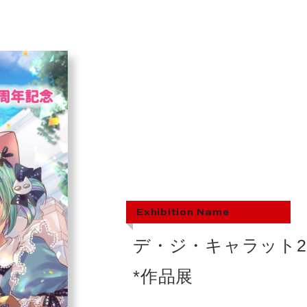
Exhibition Name
デ・ジ・キャラット2
*作品展