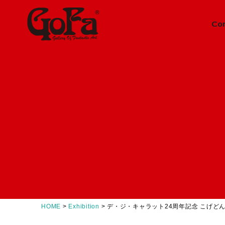
Co
Information
News
ニュース
About
会社概要
Concept
GoFaとは
Contact
お問い合わせ
HOME
>
Exhibition
>
デ・ジ・キャラット24周年記念 こげどん