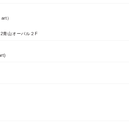
 art）
－2青山オーバル２F
rt)