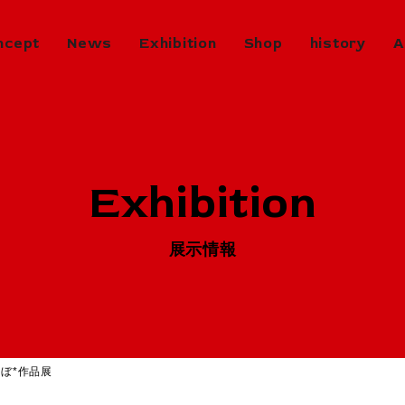
ncept
News
Exhibition
Shop
history
A
Exhibition
in Progress
開催中のエキシビジョン
Exhibition
Next
次回エキシビジョン
History
展示情報
ヒストリー
Virtual Gallery
バーチャルギャラリー
Artists
アーティスト
ぼ*作品展