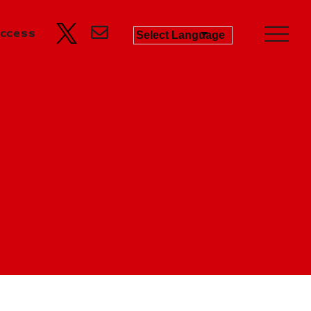
ccess
Business
Product Progress Info.
商品進捗情報
Product
商品企画
Recruit
リクルート
Education
教育機関