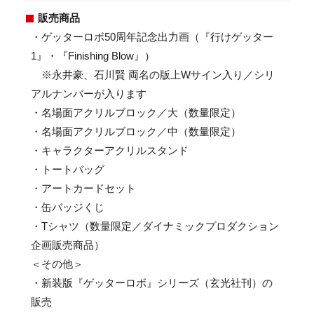
販売商品
・ゲッターロボ50周年記念出力画（『行けゲッター
1』・『Finishing Blow』）
※永井豪、石川賢 両名の版上Wサイン入り／シリ
アルナンバーが入ります
・名場面アクリルブロック／大（数量限定）
・名場面アクリルブロック／中（数量限定）
・キャラクターアクリルスタンド
・トートバッグ
・アートカードセット
・缶バッジくじ
・Tシャツ（数量限定／ダイナミックプロダクション
企画販売商品）
＜その他＞
・新装版『ゲッターロボ』シリーズ（玄光社刊）の
販売