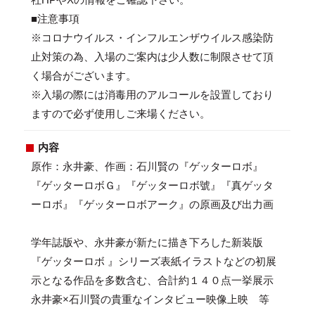
■注意事項
※コロナウイルス・インフルエンザウイルス感染防
止対策の為、入場のご案内は少人数に制限させて頂
く場合がございます。
※入場の際には消毒用のアルコールを設置しており
ますので必ず使用しご来場ください。
内容
原作：永井豪、作画：石川賢の『ゲッターロボ』
『ゲッターロボＧ』『ゲッターロボ號』『真ゲッタ
ーロボ』『ゲッターロボアーク』の原画及び出力画
学年誌版や、永井豪が新たに描き下ろした新装版
『ゲッターロボ 』シリーズ表紙イラストなどの初展
示となる作品を多数含む、合計約１４０点一挙展示
永井豪×石川賢の貴重なインタビュー映像上映 等