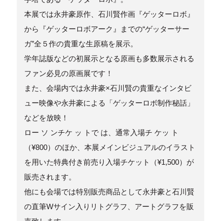
本展では永井豪原作、石川賢作画『ゲッターロボ』
から『ゲッターロボアーク』までの“ゲッターサー
ガ”全５作の貴重な生原稿を展示。
学年誌版などの初展示となる原画も多数展示される
ファン必見の原画展です！
また、会場内では永井豪×石川賢の貴重なインタビ
ュー映像や永井豪による「ゲッターロボ制作秘話」
などを放映！
ロー ソ ンチケ ッ トで は、通常入場チ ケッ ト
（¥800）のほか、本展メインビジュアルのイラスト
を用いた特典付き前売り入場チケット（¥1,500）が
販売されます。
他にも会場では特別販売商品として永井豪と石川賢
の直筆Wサイン入りリトグラフ、アートグラフを販