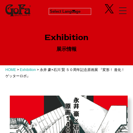
Information
Exhibition
News
in Progress
ニュース
開催中のエキシビジョン
Exhibition
About
Next
会社概要
次回エキシビジョン
展示情報
Concept
History
GoFaとは
ヒストリー
Contact
Virtual Gallery
お問い合わせ
バーチャルギャラリー
HOME
>
Exhibition
>
永井 豪×石川 賢 ５０周年記念原画展 『変形！ 進化！
Artists
ゲッターロボ』
アーティスト
Business
Product Progress Info.
商品進捗情報
Product
商品企画
Recruit
リクルート
Education