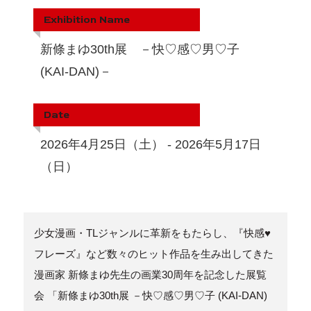
Exhibition Name
新條まゆ30th展 －快♡感♡男♡子
(KAI-DAN)－
Date
2026年4月25日（土） - 2026年5月17日
（日）
少女漫画・TLジャンルに革新をもたらし、『快感♥
フレーズ』など数々のヒット作品を生み出してきた
漫画家 新條まゆ先生の画業30周年を記念した展覧
会 「新條まゆ30th展 －快♡感♡男♡子 (KAI-DAN)