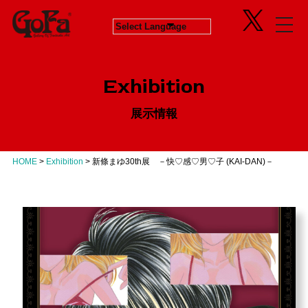
Information
Exhibition
News
in Progress
ニュース
開催中のエキシビジョン
Exhibition
About
Next
会社概要
次回エキシビジョン
展示情報
Concept
History
GoFaとは
ヒストリー
Contact
Virtual Gallery
お問い合わせ
バーチャルギャラリー
HOME
>
Exhibition
>
新條まゆ30th展 －快♡感♡男♡子 (KAI-DAN)－
Artists
アーティスト
Business
Product Progress Info.
商品進捗情報
Product
商品企画
Recruit
リクルート
Education