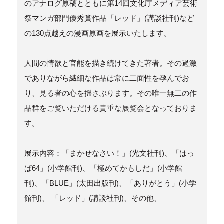
のアナログ原稿とともに第14回文化庁メディア芸術
祭マンガ部門優秀賞作品「レッド」(講談社刊)など
の130点越えの漫画原画を展示いたします。
人間の情欲と官能を描き続けてきた著者。その過激
でありながら繊細な作品は常に二面性を孕んでお
り、見る者の心を揺さぶります。その唯一無二の作
品群をご覧いただける貴重な展覧会となっておりま
す。
展示内容：「まかせなさい！」(光文社刊)、「はっ
ぱ64」(小学館刊)、「極めてかもしだ」(小学館
刊)、「BLUE」(太田出版刊)、「ありがとう」(小学
館刊)、 「レッド」(講談社刊)、その他、