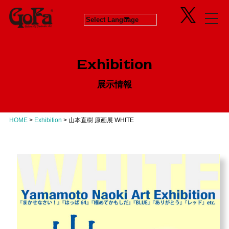
Information
Exhibition
News
in Progress
ニュース
開催中のエキシビジョン
Exhibition
About
Next
会社概要
次回エキシビジョン
展示情報
Concept
History
GoFaとは
ヒストリー
Contact
Virtual Gallery
お問い合わせ
バーチャルギャラリー
HOME
>
Exhibition
>
山本直樹 原画展 WHITE
Artists
アーティスト
Business
Product Progress Info.
商品進捗情報
Product
商品企画
Recruit
リクルート
Education