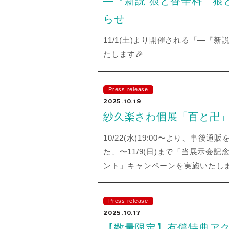
―『新説 狼と香辛料 狼
らせ
11/1(土)より開催される「―
たします🎉
Press release
2025.10.19
紗久楽さわ個展「百と卍
10/22(水)19:00〜より、事後通販を開始いた
た、〜11/9(日)まで「当展示会記
ント」キャンペーンを実施いたし
Press release
2025.10.17
【数量限定】有償特典ア