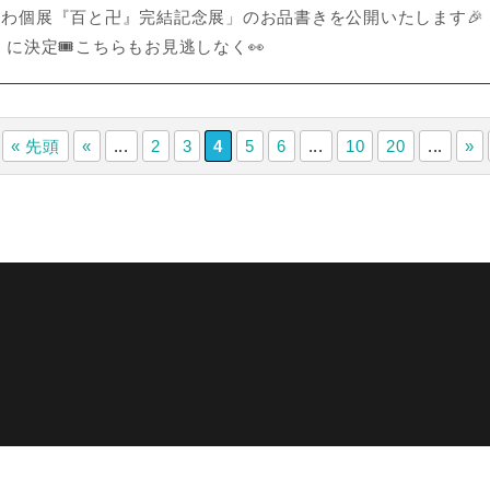
久楽さわ個展『百と卍』完結記念展」のお品書きを公開いたします
に決定🎟こちらもお見逃しなく👀
« 先頭
«
...
2
3
4
5
6
...
10
20
...
»