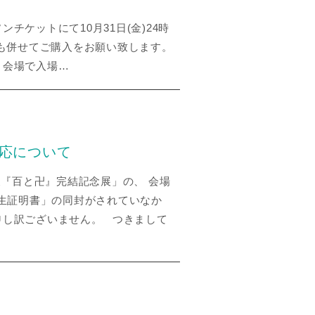
チケットにて10月31日(金)24時
は「入場券」も併せてご購入をお願い致します。
、会場で入場…
応について
展『百と卍』完結記念展」の、 会場
出生証明書」の同封がされていなか
申し訳ございません。 つきまして