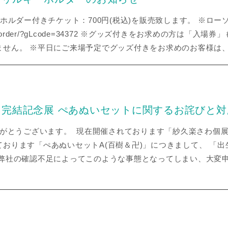
ホルダー付きチケット：700円(税込)を販売致します。 ※ローソン
ke.com/order/?gLcode=34372 ※グッズ付きをお求めの方
ません。 ※平日にご来場予定でグッズ付きをお求めのお客様は
完結記念展 ぺあぬいセットに関するお詫びと対
りがとうございます。 現在開催されております「紗久楽さわ個
おります「ぺあぬいセットA(百樹＆卍)」につきまして、 「
 弊社の確認不足によってこのような事態となってしまい、大変