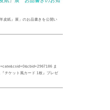
羊皮紙』展 お品書きのお知
狼と羊皮紙』展」のお品書きを公開い
cate&csid=0&cbid=2967186 ま
とに『チケット風カード 1枚』プレゼ