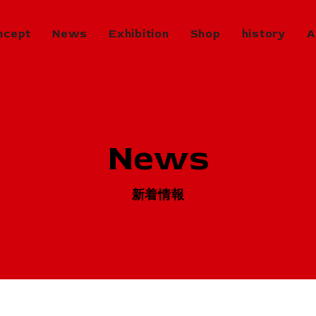
ncept
News
Exhibition
Shop
history
A
Exhibition
in Progress
開催中のエキシビジョン
News
Next
次回エキシビジョン
History
新着情報
ヒストリー
Virtual Gallery
バーチャルギャラリー
Artists
アーティスト