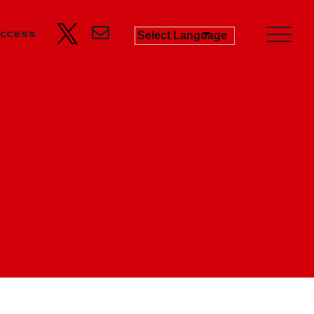
ccess
Business
Product Progress Info.
商品進捗情報
Product
商品企画
Recruit
リクルート
Education
教育機関