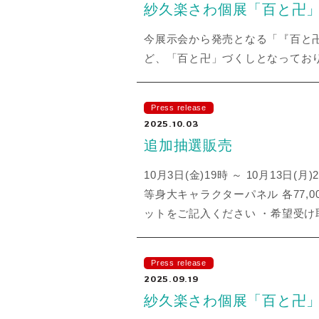
紗久楽さわ個展「百と卍」
今展示会から発売となる「『百と卍
ど、「百と卍」づくしとなっており
Press release
2025.10.03
追加抽選販売
10月3日(金)19時 ～ 10月13
等身大キャラクターパネル 各77,
ットをご記入ください ・希望受
Press release
2025.09.19
紗久楽さわ個展「百と卍