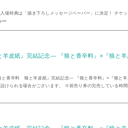
示会の入場特典は「描き下ろしメッセージペーパー」に決定！ チケ
👀
と羊皮紙』完結記念― 『狼と香辛料』×『狼と
新説 狼と香辛料 狼と羊皮紙』完結記念― 『狼と香辛料』×『狼
が設けられる場合がございます。 ※前売り券の完売している時