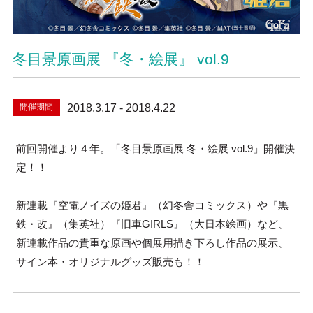
冬目景原画展 『冬・絵展』 vol.9
開催期間
2018.3.17 - 2018.4.22
前回開催より４年。「冬目景原画展 冬・絵展 vol.9」開催決
定！！
新連載『空電ノイズの姫君』（幻冬舎コミックス）や『黒
鉄・改』（集英社）『旧車GIRLS』（大日本絵画）など、
新連載作品の貴重な原画や個展用描き下ろし作品の展示、
サイン本・オリジナルグッズ販売も！！