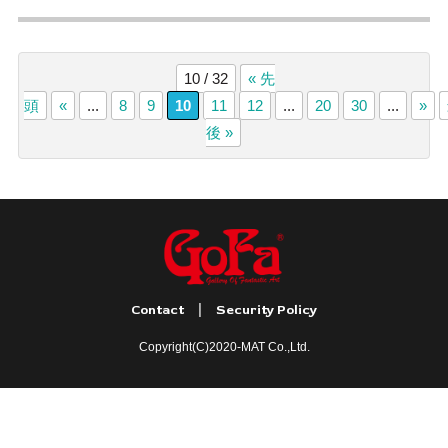
10 / 32
« 先
頭
«
...
8
9
10
11
12
...
20
30
...
»
後 »
|
Contact
Security Policy
Copyright(C)2020-MAT Co.,Ltd.