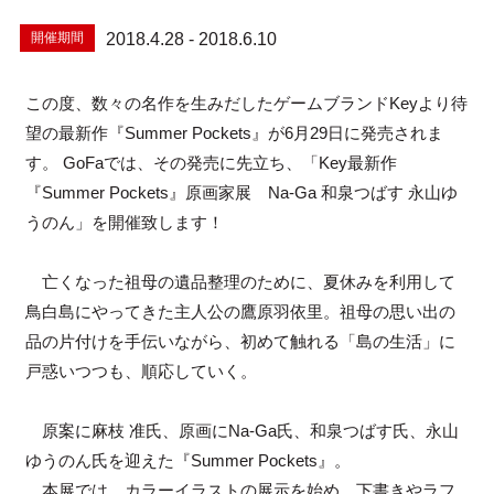
開催期間
2018.4.28 - 2018.6.10
この度、数々の名作を生みだしたゲームブランドKeyより待
望の最新作『Summer Pockets』が6月29日に発売されま
す。 GoFaでは、その発売に先立ち、「Key最新作
『Summer Pockets』原画家展 Na-Ga 和泉つばす 永山ゆ
うのん」を開催致します！
亡くなった祖母の遺品整理のために、夏休みを利用して
鳥白島にやってきた主人公の鷹原羽依里。祖母の思い出の
品の片付けを手伝いながら、初めて触れる「島の生活」に
戸惑いつつも、順応していく。
原案に麻枝 准氏、原画にNa-Ga氏、和泉つばす氏、永山
ゆうのん氏を迎えた『Summer Pockets』。
本展では、カラーイラストの展示を始め、下書きやラフ