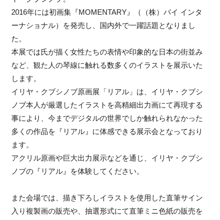
2016年には初画集『MOMENTARY』（（株）パイ インタ
ーナショナル）を発売し、国内外で一躍話題となりまし
た。
本展では氏が描く女性たちの表情や印象的な日本の街並み
など、観た人の琴線に触れる数多くのイラストを展示いた
します。
イリヤ・クブシノブ原画展「リアル」は、イリヤ・クブシ
ノブ本人が厳選したイラストを高精細出力画にて再現する
事により、今までデジタルの世界でしか触れられなかった
多くの作品を『リアル』に体感できる展示会となっており
ます。
アクリル原画や巨大出力展示などを通じ、イリヤ・クブシ
ノブの『リアル』を体験してください。
また会場では、描き下ろしイラストを使用した直筆サイン
入り複製画の販売や、抽選形式にて直筆ミニ色紙の販売を