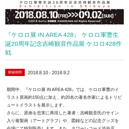
『ケロロ展 IN AREA 428』 ケロロ軍曹生
誕20周年記念吉崎観音作品展 ケロロ428作
戦
開催期間
2018.8.10 - 2018.9.2
期間中、『ケロロ展 IN AREA 428』では、ケロロ軍曹のイ
ラスト原画約150点に加え、約20名の著名作家によるトリビ
ュートイラストを展示します。
さらに、原画を忠実に再現した著者：吉崎観音氏のサイン
入り複製画（アートグラフ）や、図録などの記念グッズを
会場にて特別販売します。また、タワーレコード渋谷店