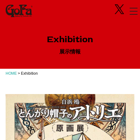
Information
Exhibition
News
in Progress
ニュース
開催中のエキシビジョン
Exhibition
About
Next
会社概要
次回エキシビジョン
展示情報
Concept
History
GoFaとは
ヒストリー
Contact
Virtual Gallery
お問い合わせ
バーチャルギャラリー
HOME
>
Exhibition
Artists
アーティスト
Business
Product Progress Info.
商品進捗情報
Product
商品企画
Recruit
リクルート
Education